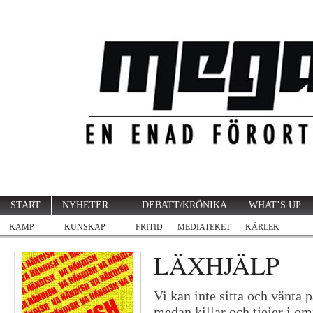
START
NYHETER
DEBATT/KRÖNIKA
WHAT’S UP
KAMP
KUNSKAP
FRITID
MEDIATEKET
KÄRLEK
LÄXHJÄLP
Vi kan inte sitta och vänta p
medan killar och tjejer i omr