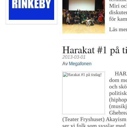
Miri oc
diskute
för kam
Läs mer
Harakat #1 på t
2013-03-01
Av
Megafonen
HARAKA
dom mes
och skö
politi
(hiphop
(musikj
Ghebrea
(Teater Fryshuset) Akayism 
ser vi folk som sysslar med