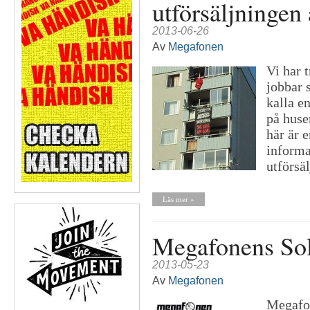
utförsäljninge
2013-06-26
Av
Megafonen
Vi har 
jobbar 
kalla e
på huse
här är 
informa
utförsä
Läs mer »
Megafonens Sol
2013-05-23
Av
Megafonen
Megafon