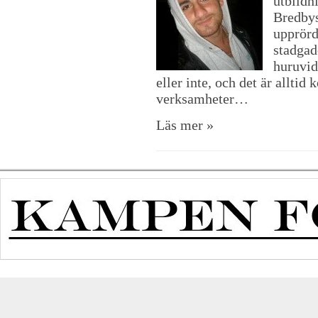
utbildn
Bredbys
upprörd
stadgade
huruvid
eller inte, och det är alltid 
verksamheter…
Läs mer »