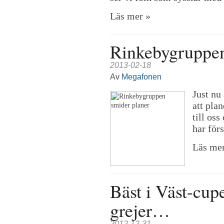
Läs mer »
Rinkebygruppen
2013-02-18
Av
Megafonen
Just nu
att pla
till os
har förs
Läs mer
Bäst i Väst-cup
grejer…
2012-12-31