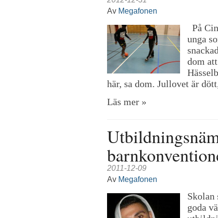
Av
Megafonen
På Cin
unga so
snackad
dom att
Hässelb
här, sa dom. Jullovet är döt
Läs mer »
Utbildningsnäm
barnkonvention
2011-12-09
Av
Megafonen
Skolan 
goda vä