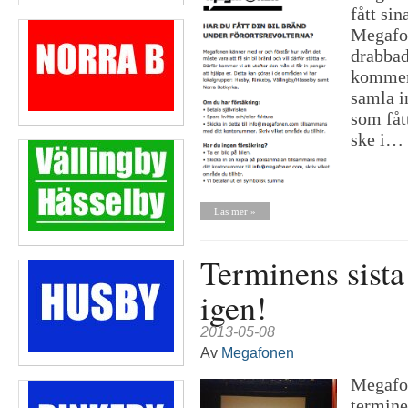
fått si
Megafo
drabbad
kommer,
samla i
som fåt
ske i…
Läs mer »
Terminens sista
igen!
2013-05-08
Av
Megafonen
Megafon
termine