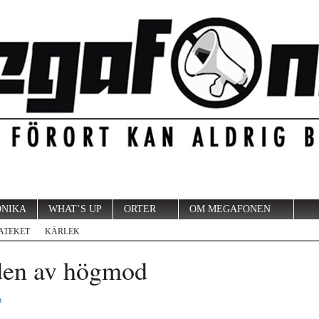
ÖNIKA
WHAT’S UP
ORTER
OM MEGAFONEN
ATEKET
KÄRLEK
den av högmod
n