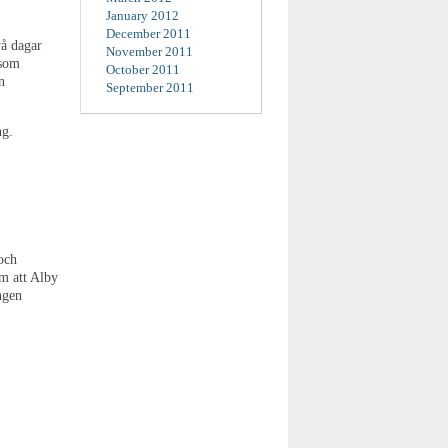
January 2012
December 2011
vå dagar
November 2011
 som
October 2011
n
September 2011
ng.
och
m att Alby
ingen