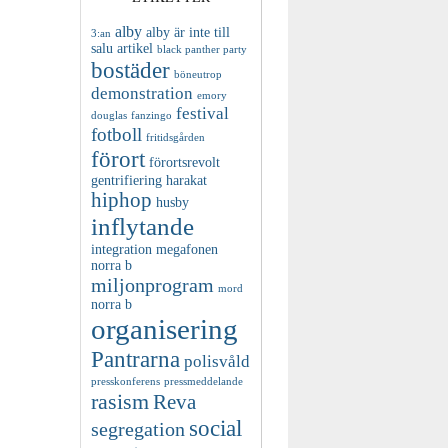
alby
alby är inte till
3:an
salu
artikel
black panther party
bostäder
böneutrop
demonstration
emory
festival
douglas
fanzingo
fotboll
fritidsgården
förort
förortsrevolt
gentrifiering
harakat
hiphop
husby
inflytande
integration
megafonen
norra b
miljonprogram
mord
norra b
organisering
Pantrarna
polisvåld
presskonferens
pressmeddelande
rasism
Reva
social
segregation