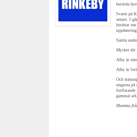
berörda hyr
Svaret på K
senare. I g
berättar om 
uppdatering
Samla under
Mycket slit
Alby är inte
Alby är fort
Och statusu
ungarna på 
fortfarande 
gammal arkiv
Mamma frå