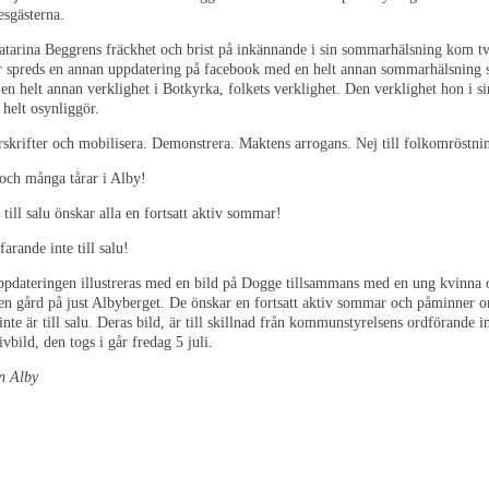
esgästerna.
atarina Beggrens fräckhet och brist på inkännande i sin sommarhälsning kom t
år spreds en annan uppdatering på facebook med en helt annan sommarhälsning
en helt annan verklighet i Botkyrka, folkets verklighet. Den verklighet hon i si
 helt osynliggör.
skrifter och mobilisera. Demonstrera. Maktens arrogans. Nej till folkomröstni
 och många tårar i Alby!
 till salu önskar alla en fortsatt aktiv sommar!
farande inte till salu!
ppdateringen illustreras med en bild på Dogge tillsammans med en ung kvinna 
en gård på just Albyberget. De önskar en fortsatt aktiv sommar och påminner o
inte är till salu. Deras bild, är till skillnad från kommunstyrelsens ordförande 
bild, den togs i går fredag 5 juli.
n Alby