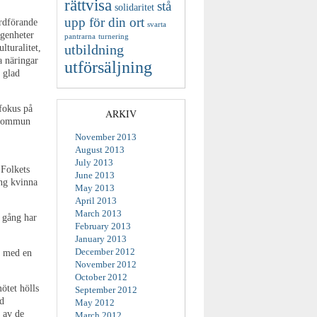
rättvisa
stå
solidaritet
uli
upp för din ort
rdförande
svarta
ägenheter
pantrarna
turnering
utbildning
lturalitet,
a näringar
utförsäljning
 glad
 fokus på
ARKIV
a kommun
November 2013
August 2013
July 2013
 Folkets
June 2013
ung kvinna
May 2013
April 2013
March 2013
å gång har
February 2013
January 2013
December 2012
la med en
November 2012
October 2012
tet hölls
September 2012
ed
May 2012
 av de
March 2012