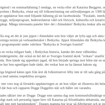
Tagen 5e j
ögmod i en sommarhälsning I onsdags, en vecka efter att Katarina Berggren, o
relsen i Botkyrka, röstat nej till folkomröstning om utförsäljningen av 1300 l
iv
et uppdaterar hon med följande hälsning på sin facebooksida: ”Paralado, interku
ygge, miljonprogram, hedersrelaterat våld och förtryck, kulturella och kreativ
gskap. Många intressanta paneler blev det i Almedalen! Botkyrka önskar alla en
lla nog att det är just jippot i Almedalen som hon väljer att lyfta upp och sätta
stormiga termin på verksamhetsåret i Botkyrka. Jippot Almedalen där Botkyrk
en programpunkt under rubriken ”Botkyrka är Sveriges framtid”
 en vecka tidigare hade, i Botkyrkas historia, kanske det mest välbesökta
äktigemöte, där också en hel del av Sveriges framtid skrek ”svikare” utanför
nda. Hon kände sig uppenbart jagad, då hon började springa mot bilen när en 
ne hur hon egentligen hade tänkt, det verkar hon nu ha lämnat bakom sig.
ga högmod känns igen från året då folkinitiativet Alby inte är till salu gång p
ta med samma respektlösa arrogans.
nte vore nog så förstärks uppdateringen av att hon väljer att illustrera det he
 där hon och rapparen Dogge Doggelito står och håller om varandra.
tades såklart inte av Dogge. Dogge som samma dag som kommunfullmäktige mö
ldigt stark och personlig öppet brev till Katarina på Aftonbladets debattsida, m
 sälj inte mitt barndomshem”. Dogges mamma bor kvar på Albyberget och är en