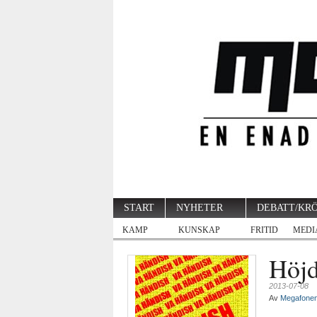
START
NYHETER
DEBATT/KR
KAMP
KUNSKAP
FRITID
MEDI
Höj
2013-07-08
Av
Megafone