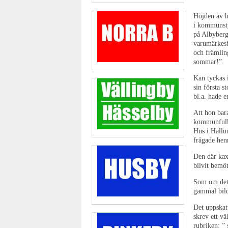
bild
Höjden av h
i kommunsty
En gammal bild i från något ark
på Albyberg
varumärkesb
och främlin
sommar!”.
Kan tyckas i
sin första 
bl.a. hade 
Att hon bara
kommunfullm
Hus i Hallu
frågade hen
Den där kaxi
blivit bemö
Som om det i
gammal bild
Det uppskat
skrev ett vä
rubriken: ”